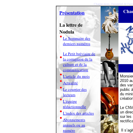
Chaque mois, l'essentiel de l'actu
Chaqu
Présentation
La lettre de
Nodula
Le Sommaire des
derniers numéros
Le Petit bréviaire de
la corruption de la
culture et de la
communication
L'article du mois
Monsie
2010 au
Actualité
des var
Le courrier des
public 
du mini
lecteurs
créatio
L'équipe
rédactionnelle
Le CNV 
un dire
L'index des articles
sur les
Abonnements
rectifi
annuels ou au
numéro
Il s’ag