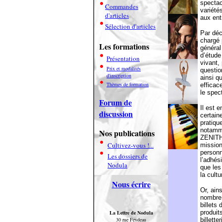
spectac
Commandes
variété
d'articles
aux ent
Sélection d'articles
Par déc
chargé 
Les formations
général
d’étude 
Présentation
vivant,
Prix et modalités
questio
d'inscription
ainsi q
Thèmes de formation
efficace
le spec
Forum de
Il est 
discussion
certain
pratique
notamme
Nos publications
ZENITH
Cultivez-vous !...
mission
personn
Les dossiers de
l’adhés
Nodula
que les
la cult
Nous écrire
Or, ain
nombre 
billets
produit
La Lettre de Nodula
30 rue Feydeau
billett