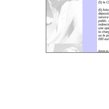
(5) le 
(6) Art
déposit
service
public,
indirec
une opé
la charg
ou le p
000 eu
Retour en 