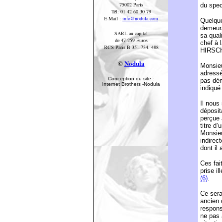
75002 Paris
du spec
Tél: 01 42 60 30 79
E-Mail :
info@nodula.com
Quelque
demeur
SARL au capital
sa qual
de 47 259 Euros
chef à 
RCS Paris B 351.734. 488
HIRSC
©
Nodula
Monsieu
adressé
Conception du site :
pas dém
Internet Brothers -Nodula
indiqué 
Il nou
déposita
perçue 
titre d
Monsieu
indirec
dont il 
Ces fai
prise il
(6)
.
Ce sera
ancien 
respons
ne pas 