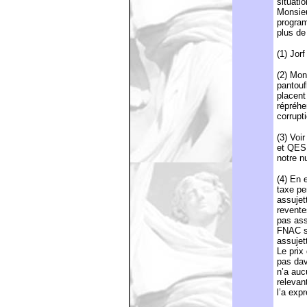
situatio
Monsie
progra
plus de
(1) Jor
(2) Mon
pantouf
placent
répréhen
corrupt
(3) Voi
et QES
notre n
(4) En e
taxe pe
assujet
revente
pas ass
FNAC su
assujet
Le prix
pas dav
n’a auc
relevan
l’a exp