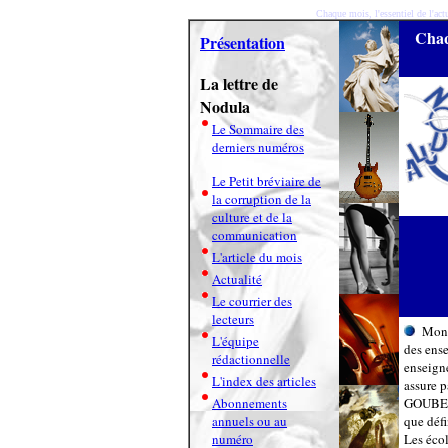
Chaque mois, l'essentiel de l'actu
Chaqu
Présentation
La lettre de
Nodula
Le Sommaire des
derniers numéros
Le Petit bréviaire de
la corruption de la
culture et de la
communication
L'article du mois
Actualité
Le courrier des
lecteurs
Mons
L'équipe
des ense
rédactionnelle
enseigne
L'index des articles
assure p
Abonnements
GOUBE. L
annuels ou au
que défi
numéro
Les écol