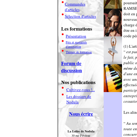
poursuit
Commandes
RAMSEYER
d'articles
doit en 
Sélection d'articles
nouveau 
charge 
Les formations
être en 
code pén
Présentation
Prix et modalités
(1)
L'ar
d'inscription
“
est pu
Thèmes de formation
le fait,
Forum de
public 
même de 
discussion
d'une en
avec une
Nos publications
effectué
Cultivez-vous !...
particip
entrepri
Les dossiers de
cessatio
Nodula
Les alin
Nous écrire
“
Au sens
toute en
La Lettre de Nodula
concurre
30 rue Feydeau