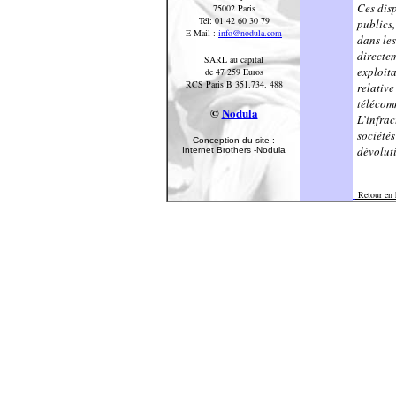
Ces disp
75002 Paris
Tél: 01 42 60 30 79
publics,
E-Mail :
info@nodula.com
dans les
directem
SARL au capital
exploita
de 47 259 Euros
RCS Paris B 351.734. 488
relative
télécom
©
Nodula
L’infrac
sociétés
Conception du site :
dévolut
Internet Brothers -Nodula
Retour en 