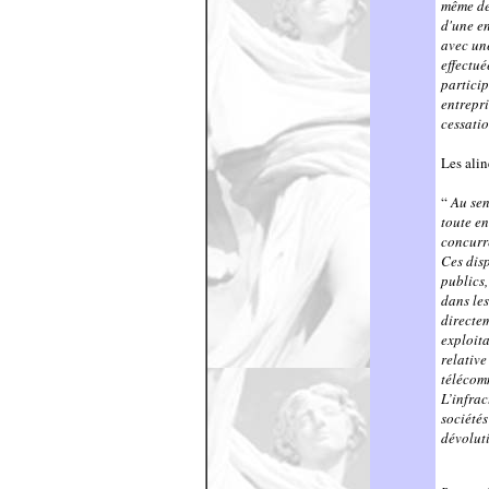
même de 
d'une en
avec une
effectué
particip
entrepri
cessatio
Les alin
“
Au sen
toute en
concurre
Ces disp
publics,
dans les
directem
exploita
relative
télécom
L’infrac
sociétés
dévolut