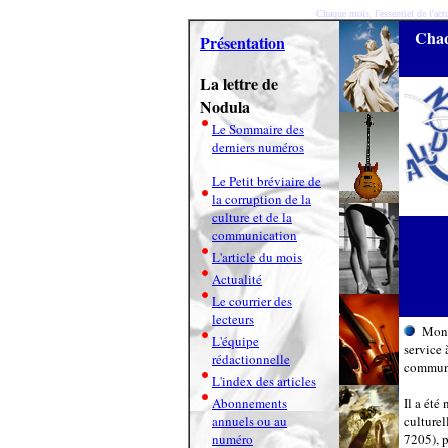
Chaque mois, l'essentiel de l'actu
Chaqu
Présentation
La lettre de
Nodula
Le Sommaire des
derniers numéros
Le Petit bréviaire de
la corruption de la
culture et de la
communication
L'article du mois
Actualité
Le courrier des
lecteurs
Mons
L'équipe
service 
rédactionnelle
communi
L'index des articles
Abonnements
Il a été
annuels ou au
culturel
numéro
7205), p