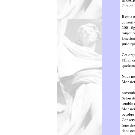
la SACE
Cité de 
Il est 
conseil 
2001 fig
toujour
fonction
juridiqu
Cet org
l’État s
quelcon
Nous ne
Monsie
novemb
Selon d
semble q
Monsie
octobre
Conserv
(une des
dans cet