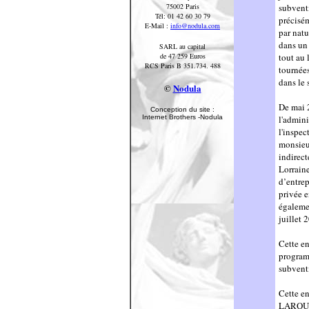
75002 Paris
subvent
Tél: 01 42 60 30 79
précisém
E-Mail :
info@nodula.com
par nat
dans un 
SARL au capital
de 47 259 Euros
tout au 
RCS Paris B 351.734. 488
tournées
dans le 
©
Nodula
De mai 2
Conception du site :
Internet Brothers -Nodula
l'admini
l'inspec
monsieu
indirect
Lorraine
d’entrep
privée 
égalemen
juillet 
Cette en
program
subventi
Cette en
LARQU