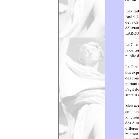
L’extra
André L
de la Ci
délivra
LARQUI
La Cité 
la cultu
public d
La Cité
des exp
des conc
portant 
s'agit d
secteur 
Monsieu
commissi
fonction
des Aute
différen
relation