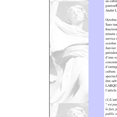
au cabin
pantoufl
André 
Octobre
Sans ta
fonction
retraite
service
octobre
Janvier
présiden
d’une so
concurre
d’entrep
culture.
spectacl
être sub
LARQUIE
l’articl
(1) L'ar
“
est pu
le fait,
public 