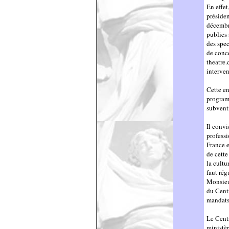
En effe
présiden
décembre
publics 
des spec
de conce
theatre.
interven
Cette en
program
subventi
Il convi
professi
France e
de cette
la cultu
faut rég
Monsieu
du Centr
mandats
Le Centr
ministèr