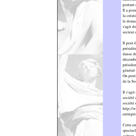
portant 
Il a pou
la créat
le domai
s'agit d
secteur 
Il peut 
présid
danse du
décembr
préside
général 
On peut
de la S
Il s’agi
société
société 
http://w
entrepri
Cette en
spectacl
culture.