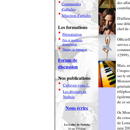
des affa
Commandes
contrôle
d'articles
Sélection d'articles
D'ailleu
une délé
Les formations
chef de 
Présentation
Officiel
Prix et modalités
service 
d'inscription
communi
Thèmes de formation
12999).
Forum de
Mais, un
discussion
l’inspec
sur le s
Nos publications
Monsieu
Cultivez-vous !...
générale
Les dossiers de
téléphon
Nodula
égaleme
de ce se
Nous écrire
Or, Mon
du cons
de Lorra
La Lettre de Nodula
juin 200
30 rue Feydeau