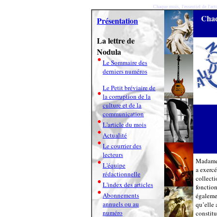
Chaque mois, l'essentiel de l'actu
Chaqu
Présentation
La lettre de
Nodula
Le Sommaire des
derniers numéros
Le Petit bréviaire de
la corruption de la
culture et de la
communication
L'article du mois
Actualité
Le courrier des
lecteurs
Madam
L'équipe
a exercé
rédactionnelle
collect
L'index des articles
fonction
Abonnements
égalemen
annuels ou au
qu’elle 
numéro
constitu