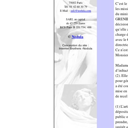
75002 Paris
C’est le
Tél: 01 42 60 30 79
les miss
E-Mail :
info@nodula.com
du mini
GRENIER
SARL au capital
de 47 259 Euros
décision
RCS Paris B 351.734. 488
qu’elle 
charge d
©
Nodula
avec le 
directri
Conception du site :
Internet Brothers -Nodula
Ce n’es
Monsieu
Madame 
d’infrac
(2). Ell
pour gér
a été co
mise en 
de recel
(1) L’ar
déposita
public o
prendre,
intérêt