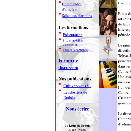
l’artic
Commandes
d'articles
Elle a 
Sélection d'articles
arts pl
de la cu
Les formations
Elle es
Présentation
période
Prix et modalités
d'inscription
Le minis
Thèmes de formation
directio
Tokyo. E
Forum de
pour 200
dans les
discussion
Centre 
Une asso
Nos publications
mise en 
Cultivez-vous !...
l’un des
Les dossiers de
Centre 
Nodula
(Délégat
générale
Nous écrire
La direc
Catheri
d’admin
La Lettre de Nodula
30 rue Feydeau