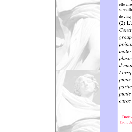
elle a, 
surveill
de cinq
(2) L’
Consti
group
prépar
matér
plusie
d’emp
Lorsqu
punis
partic
punie
euros
Droit 
Droit de