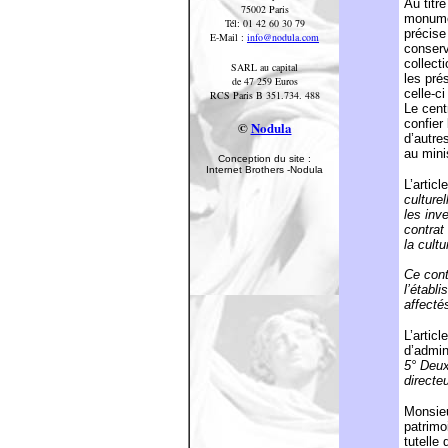
Au titr
75002 Paris
monumen
Tél: 01 42 60 30 79
précise
E-Mail :
info@nodula.com
conserv
collect
SARL au capital
les pré
de 47 259 Euros
celle-ci
RCS Paris B 351.734. 488
Le cent
confier
©
Nodula
d’autre
au mini
Conception du site :
Internet Brothers -Nodula
L’artic
culture
les inv
contrat
la cult
Ce contr
l’établ
affecté
L’artic
d’admin
5° Deux
directe
Monsieu
patrimo
tutelle