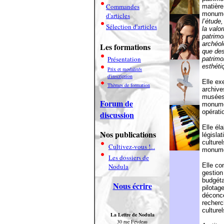
Commandes
matière
monume
d'articles
l’étude,
Sélection d'articles
la valo
patrimo
archéol
Les formations
que des
Présentation
patrimo
esthéti
Prix et modalités
d'inscription
Elle ex
Thèmes de formation
archive
musées 
Forum de
monumen
opérati
discussion
Elle él
Nos publications
législa
culture
Cultivez-vous !...
monume
Les dossiers de
Elle con
Nodula
gestion
budgéta
Nous écrire
pilotag
déconce
recherc
culturel
La Lettre de Nodula
30 rue Feydeau