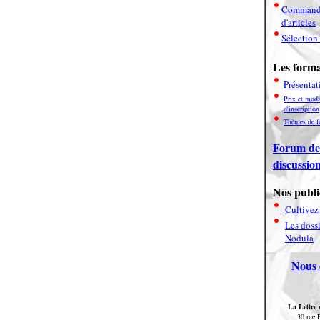
Command
d'articles
Sélection 
Les forma
Présentat
Prix et moda
d'inscription
Thèmes de f
Forum de
discussio
Nos publi
Cultivez-
Les dossi
Nodula
Nous 
La Lettre
30 rue 