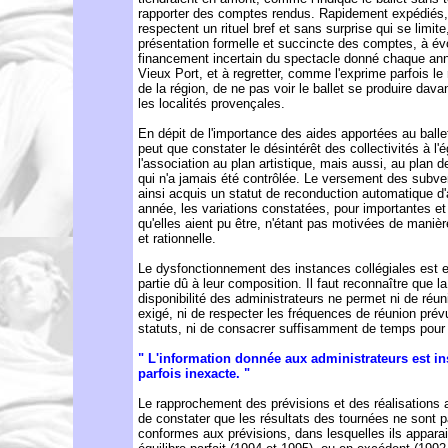
rapporter des comptes rendus. Rapidement expédiés, 
respectent un rituel bref et sans surprise qui se limit
présentation formelle et succincte des comptes, à év
financement incertain du spectacle donné chaque ann
Vieux Port, et à regretter, comme l'exprime parfois le
de la région, de ne pas voir le ballet se produire dav
les localités provençales.
En dépit de l'importance des aides apportées au balle
peut que constater le désintérêt des collectivités à l'
l'association au plan artistique, mais aussi, au plan d
qui n'a jamais été contrôlée. Le versement des subve
ainsi acquis un statut de reconduction automatique d
année, les variations constatées, pour importantes et
qu'elles aient pu être, n'étant pas motivées de manièr
et rationnelle.
Le dysfonctionnement des instances collégiales est 
partie dû à leur composition. Il faut reconnaître que la
disponibilité des administrateurs ne permet ni de réun
exigé, ni de respecter les fréquences de réunion pré
statuts, ni de consacrer suffisamment de temps pour 
" L'information donnée aux administrateurs est ins
parfois inexacte. "
Le rapprochement des prévisions et des réalisations 
de constater que les résultats des tournées ne sont 
conformes aux prévisions, dans lesquelles ils appara