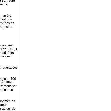
e suffisent
 même
 manière
ervations
ent pas en
a gestion
s capitaux
u en 1992, il
satisfaits
 charges
ssi aggravées
(agios : 106
 en 1995),
ectement par
emplois en
pprimer les
cteur
e autour de