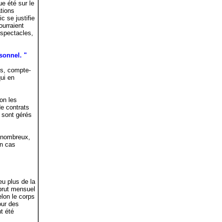
e été sur le
ations
c se justifie
ourraient
 spectacles,
sonnel. "
es, compte-
qui en
lon les
e contrats
s sont gérés
u nombreux,
en cas
eu plus de la
 brut mensuel
lon le corps
our des
t été