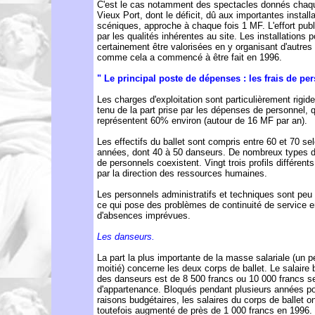
C'est le cas notamment des spectacles donnés chaqu
Vieux Port, dont le déficit, dû aux importantes install
scéniques, approche à chaque fois 1 MF. L'effort publi
par les qualités inhérentes au site. Les installations p
certainement être valorisées en y organisant d'autres
comme cela a commencé à être fait en 1996.
" Le principal poste de dépenses : les frais de per
Les charges d'exploitation sont particulièrement rigid
tenu de la part prise par les dépenses de personnel, 
représentent 60% environ (autour de 16 MF par an).
Les effectifs du ballet sont compris entre 60 et 70 se
années, dont 40 à 50 danseurs. De nombreux types d
de personnels coexistent. Vingt trois profils différent
par la direction des ressources humaines.
Les personnels administratifs et techniques sont pe
ce qui pose des problèmes de continuité de service 
d'absences imprévues.
Les danseurs.
La part la plus importante de la masse salariale (un p
moitié) concerne les deux corps de ballet. Le salaire
des danseurs est de 8 500 francs ou 10 000 francs se
d'appartenance. Bloqués pendant plusieurs années p
raisons budgétaires, les salaires du corps de ballet on
toutefois augmenté de près de 1 000 francs en 1996.