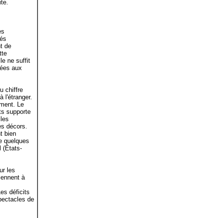
ite.
es
tés
nt de
tte
e ne suffit
tées aux
u chiffre
à l'étranger.
mment. Le
ts supporte
 les
es décors.
t bien
de quelques
 (États-
ur les
iennent à
es déficits
pectacles de