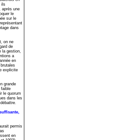
ils
e, après une
oquer le
ée sur le
 représentant
antage dans
t, on ne
égard de
e la gestion,
ntions a
'année en
 brutales
e explicite
en grande
 faible
ir le quorum
vues dans les
débattre.
uffisante,
aurait permis
pas
issent en