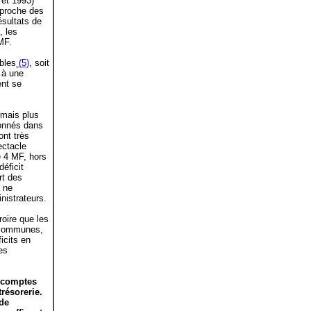
 et 1993)
 proche des
ésultats de
, les
MF.
bles
(5)
, soit
 à une
ent se
 mais plus
ionnés dans
ont très
ectacle
e 4 MF, hors
éficit
rt des
 ne
nistrateurs.
roire que les
 communes,
icits en
es
s comptes
trésorerie.
 de