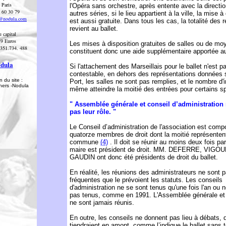
 Paris
l'Opéra sans orchestre, après entente avec la directio
2 60 30 79
autres séries, si le lieu appartient à la ville, la mise à
o@nodula.com
est aussi gratuite. Dans tous les cas, la totalité des 
revient au ballet.
 capital
59 Euros
Les mises à disposition gratuites de salles ou de mo
351.734. 488
constituent donc une aide supplémentaire apportée au
dula
Si l'attachement des Marseillais pour le ballet n'est p
contestable, en dehors des représentations données 
 du site :
Port, les salles ne sont pas remplies, et le nombre d'i
thers -Nodula
même atteindre la moitié des entrées pour certains s
" Assemblée générale et conseil d’administration
pas leur rôle. "
Le Conseil d’administration de l'association est com
quatorze membres de droit dont la moitié représentent
commune
(4)
. Il doit se réunir au moins deux fois pa
maire est président de droit. MM. DEFERRE, VIGO
GAUDIN ont donc été présidents de droit du ballet.
En réalité, les réunions des administrateurs ne sont 
fréquentes que le prévoient les statuts. Les conseils
d'administration ne se sont tenus qu'une fois l'an ou 
pas tenus, comme en 1991. L'Assemblée générale et 
ne sont jamais réunis.
En outre, les conseils ne donnent pas lieu à débats, 
tiendraient en amont, comme l’indique le ballet sans t