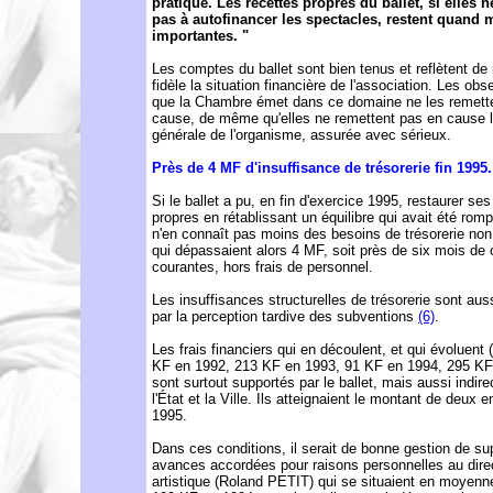
pratique. Les recettes propres du ballet, si elles n
pas à autofinancer les spectacles, restent quand
importantes. "
Les comptes du ballet sont bien tenus et reflètent de
fidèle la situation financière de l'association. Les obs
que la Chambre émet dans ce domaine ne les remett
cause, de même qu'elles ne remettent pas en cause l
générale de l'organisme, assurée avec sérieux.
Près de 4 MF d'insuffisance de trésorerie fin 1995.
Si le ballet a pu, en fin d'exercice 1995, restaurer se
propres en rétablissant un équilibre qui avait été romp
n'en connaît pas moins des besoins de trésorerie non 
qui dépassaient alors 4 MF, soit près de six mois de
courantes, hors frais de personnel.
Les insuffisances structurelles de trésorerie sont au
par la perception tardive des subventions
(6)
.
Les frais financiers qui en découlent, et qui évoluent 
KF en 1992, 213 KF en 1993, 91 KF en 1994, 295 KF
sont surtout supportés par le ballet, mais aussi indir
l'État et la Ville. Ils atteignaient le montant de deux 
1995.
Dans ces conditions, il serait de bonne gestion de su
avances accordées pour raisons personnelles au dire
artistique (Roland PETIT) qui se situaient en moyenn