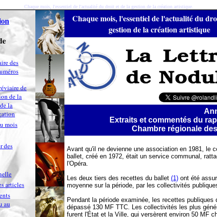
Chaque mois, l'essentiel de l'actualité du droit et de la gestion de la création artistique.
Chaque mois, l'essentiel de l'actualité du droi
ion
gestion de la création artistique
de
ire des
numéros
réviaire de
ion de la
 de la
Ann
ation
Extraits et commentés du rap
du mois
Chambre régionale de
r des
Avant qu'il ne devienne une association en 1981, le 
ballet, créé en 1972, était un service communal, ratt
l'Opéra.
nelle
Les deux tiers des recettes du ballet
(1)
ont été assur
s articles
moyenne sur la période, par les collectivités publique
ents
Pendant la période examinée, les recettes publiques d
u au
dépassé 130 MF TTC. Les collectivités les plus gén
furent l'État et la Ville, qui versèrent environ 50 MF