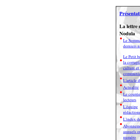
Présentat
La lettre 
Nodula
Le Somma
derniers 
Le Petit b
la corrupt
culture et
communic
L'article 
Actualité
Le courrie
lecteurs
L'équipe
rédaction
L'index de
Abonnem
annuels o
numéro