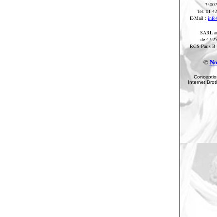
75002
Tél: 01 4
E-Mail :
inf
SARL au
de 47 2
RCS Paris B 
©
No
Conception
Internet Bro