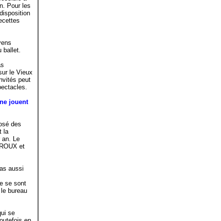
n. Pour les
 disposition
recettes
yens
 ballet.
as
sur le Vieux
nvités peut
pectacles.
 ne jouent
posé des
 la
r an. Le
UROUX et
pas aussi
ne se sont
le bureau
qui se
outefois en