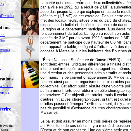
La parité qui existait entre ces deux collectivités a é
es
par la ville en 1992, qui a réduit de 2 MF la subvention
accordait jusque là, ce qui explique en partie le résul
d'articles
déficitaire (1,7 MF) de cet exercice. Depuis cette année
met des locaux neufs, situés près du parc du château
disposition du ballet et de l'école nationale de danse.
tions
La région et le département participent, à un degré m
fonctionnement du ballet. La région a réduit son aide,
ion
passée de 3 MF par an avant 1992 à moins de 2 MF.
lités
département ne participe qu'à hauteur de 0,8 MF par 
peut apparaître faible, eu égard à l'attractivité des re
ormation
données à Marseille sur les habitants des Bouches 
L'École Nationale Supérieure de Danse (ENSD) et le bal
sont deux entités juridiques différentes à finalité disti
n
intimement imbriqués puisqu'ils partagent les mêmes 
une direction et des personnels administratifs et tec
cations
communs. Ils perçoivent chaque année 10 MF de la vi
figurent ainsi parmi les organismes les plus aidés par
vous !...
collectivité. Cet effort public résulte d'une volonté pol
suffisamment forte pour obtenir un pôle chorégraphiq
ers de
en province. " Cet objectif est atteint, mais il exclut t
d'autres initiatives chorégraphiques, si tant est qu'ell
qu'elles puissent émerger " (Effectivement, il n’y a p
écrire
pas de possibilité d’existence d’autres chorégraphes 
Marseille).
Le ballet doit assurer au moins trois séries de représ
 de Nodula
an. Pour l'une de ces séries, il y a mise à disposition
Feydeau
l'Opéra et de son orchestre. Une deuxième série est 