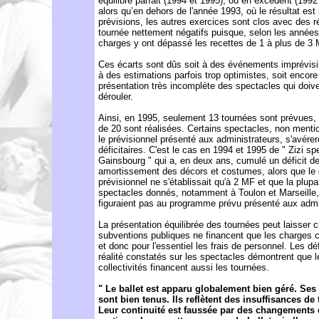
équilibre parfait (1994 et 1995), ou en excédent (1992
alors qu’en dehors de l'année 1993, où le résultat est
prévisions, les autres exercices sont clos avec des r
tournée nettement négatifs puisque, selon les années
charges y ont dépassé les recettes de 1 à plus de 3 
Ces écarts sont dûs soit à des événements imprévisi
à des estimations parfois trop optimistes, soit encore
présentation très incomplète des spectacles qui doiv
dérouler.
Ainsi, en 1995, seulement 13 tournées sont prévues,
de 20 sont réalisées. Certains spectacles, non ment
le prévisionnel présenté aux administrateurs, s'avérer
déficitaires. C'est le cas en 1994 et 1995 de " Zizi sp
Gainsbourg " qui a, en deux ans, cumulé un déficit d
amortissement des décors et costumes, alors que le d
prévisionnel ne s'établissait qu'à 2 MF et que la plupa
spectacles donnés, notamment à Toulon et Marseille,
figuraient pas au programme prévu présenté aux admi
La présentation équilibrée des tournées peut laisser c
subventions publiques ne financent que les charges
et donc pour l'essentiel les frais de personnel. Les déf
réalité constatés sur les spectacles démontrent que l
collectivités financent aussi les tournées.
" Le ballet est apparu globalement bien géré. Se
sont bien tenus. Ils reflètent des insuffisances de 
Leur continuité est faussée par des changements