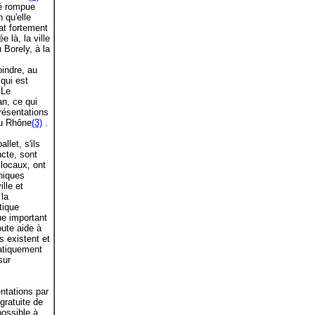
té rompue
 qu'elle
tat fortement
 là, la ville
 Borely, à la
oindre, au
 qui est
 Le
an, ce qui
présentations
du Rhône
(3)
.
let, s'ils
ncte, sont
locaux, ont
hniques
lle et
 la
itique
ue important
oute aide à
es existent et
ratiquement
sur
entations par
 gratuite de
possible à