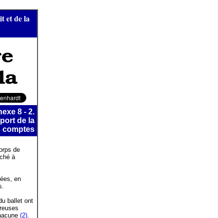
t et de la
exe 8 - 2.
port de la
s comptes
corps de
aché à
ées, en
s.
u ballet ont
éreuses
 chacune
(2)
.