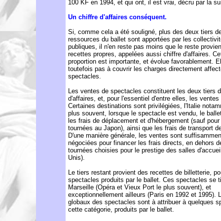
100 KF en 1994, et qui ont, il est vrai, décru par la su
Un chiffre d'affaires conséquent.
Si, comme cela a été souligné, plus des deux tiers d
ressources du ballet sont apportées par les collectivi
publiques, il n'en reste pas moins que le reste provie
recettes propres, appelées aussi chiffre d'affaires. Ce
proportion est importante, et évolue favorablement. Ell
toutefois pas à couvrir les charges directement affec
spectacles.
Les ventes de spectacles constituent les deux tiers d
d'affaires, et, pour l'essentiel d'entre elles, les ventes 
Certaines destinations sont privilégiées, l'Italie nota
plus souvent, lorsque le spectacle est vendu, le balle
les frais de déplacement et d'hébergement (sauf pour
tournées au Japon), ainsi que les frais de transport d
D'une manière générale, les ventes sont suffisammen
négociées pour financer les frais directs, en dehors 
tournées choisies pour le prestige des salles d'accueil
Unis).
Le tiers restant provient des recettes de billetterie, po
spectacles produits par le ballet. Ces spectacles se t
Marseille (Opéra et Vieux Port le plus souvent), et
exceptionnellement ailleurs (Paris en 1992 et 1995). L
globaux des spectacles sont à attribuer à quelques s
cette catégorie, produits par le ballet.