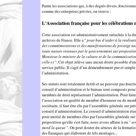
Parmi les associations qui, à des degrés divers, fonctionne
comme des entreprises privées, on trouve :
L'Association française pour les célébrations 
Cette association est administrativement rattachée à la di
archives de France. Elle a "
pour but d’aider à la réalisati
des commémorations et des manifestations de prestige na
toute nature retenues par le gouvernement sur propositi
Monsieur le ministre de la culture et de la communicatio
celle-ci
". Cet objet relève sans aucun doute possible d'u
service public. Il s'agit d’un démembrement pur et simple
l’administration.
Ses statuts sont totalement fictifs et ne peuvent pas fonct
conseil d’administration et le bureau sont composés pour
membres de droit représentant l’administration. Pour faire
l’association en qualité de membre d'honneur ou de mem
sociétaire, il faut être élu par l’assemblée générale sur pr
conseil d’administration. Le conseil d’administration ét
pour moitié de membres élus par l'assemblée générale sur 
proposition qu'elle s'est faite, nous avons affaire à un "
ser
mord la queue
". On peut douter du sérieux de la formatio
des Énarques qui élaborent de tels montages...