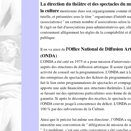
La direction du théâtre et des spectacles du m
la culture
mentionne dans son organigramme comme ét
tutelle, et présentées sous le titre " organismes d'intérêt n
(associations) " un certain nombre d’associations selon la
Il s'agit en fait d'associations para-administratives qui, ell
contournent allègrement les règles de la comptabilité et d
publique.
l'Office National de Diffusion Art
Il en va ainsi de
(ONDA)
L’ONDA a été créé en 1975 et a pour mission d'intervenir
auprès des structures de diffusion artistique. Il assure ég
activité de conseil sur la programmation. L’ONDA met à l
des entreprises de spectacles des fichiers de programmat
fait le lien entre programmateurs de spectacles et compagn
apporte une aide financière aux structures théâtrales. L'ai
se faisant sur des opérations particulières sous forme de
garantie. Si après le décompte des recettes, le spectacle est
l'ONDA couvre jusqu'à concurrence du déficit. L’ONDA est
100 % par des subventions de la Culture.
Ainsi que le précise lui-même son directeur , l’ONDA a si
ministère une convention de " délégation de mission de s
". Le problème, c’est que cette convention a été conclue s