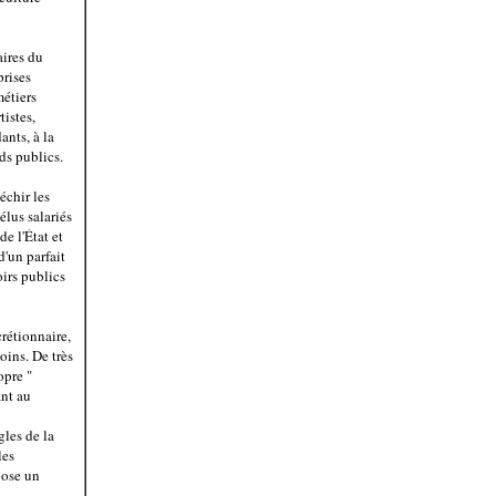
aires du
rises
métiers
istes,
ants, à la
ds publics.
échir les
élus salariés
de l'État et
d'un parfait
oirs publics
crétionnaire,
oins. De très
opre "
ant au
gles de la
les
pose un