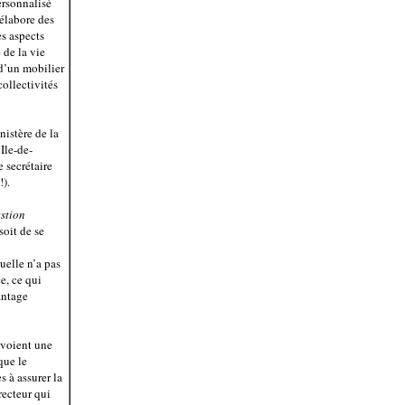
ersonnalisé
 élabore des
es aspects
 de la vie
 d’un mobilier
collectivités
istère de la
Ile-de-
e secrétaire
!).
estion
 soit de se
uelle n’a pas
e, ce qui
vantage
évoient une
que le
 à assurer la
recteur qui