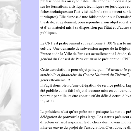
professionnelles ou syndicales. Elle apporte un conseil p
sur les formations artistiques, techniques ou juridiques et
fiches techniques sur l'activité théâtrale (notamment sur l
juridiques). Elle dispose d'une bibliothèque sur l'actualité
théâtrale, et également, pour répondre à son objet social,
et d’un matériel mis à sa disposition par l'État et d’autres 
publiques.
Le CNT est pratiquement subventionné à 100 % par le min
culture. Une demande de subvention auprès de la Région 
France et de la Ville de Paris est actuellement à l’étude, (l
général du Conseil de Paris est aussi le président du CNT 
Cette association a pour objet principal... “
d’assurer la g
matérielle et financière du Centre National du Théâtre
”,
gérer elle-même !!!
Il s’agit donc bien d’une délégation de service public, laq
été publiée et n’a fait l’objet d’aucune mise en concurrenc
pourrait par ailleurs être constitutif du délit d’octroi d’a
injustifié.
Le président n’est qu’un prête-nom puisque les statuts pr
délégation de pouvoir la plus large. Les statuts précisent 
directeur est seul responsable du choix des moyens propres
mise en œuvre du projet de l’association. C’est donc le di