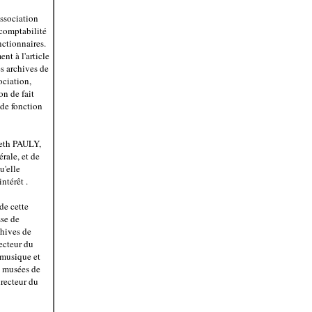
ssociation
 comptabilité
nctionnaires.
nt à l'article
es archives de
ociation,
on de fait
 de fonction
beth PAULY,
rale, et de
u'elle
ntérêt .
de cette
sse de
ives de
cteur du
musique et
s musées de
recteur du