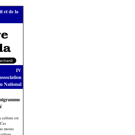
t et de la
IV
association
du National
ganigramme
é
 culture est
 Ces
pas moins
culture