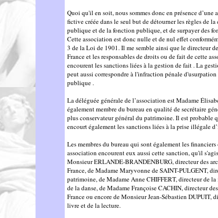
Quoi qu'il en soit, nous sommes donc en présence d’une a
fictive créée dans le seul but de détourner les règles de la
publique et de la fonction publique, et de surpayer des fo
Cette association est donc nulle et de nul effet conforméme
3 de la Loi de 1901. Il me semble ainsi que le directeur d
France et les responsables de droits ou de fait de cette ass
encourent les sanctions liées à la gestion de fait . La gesti
peut aussi correspondre à l'infraction pénale d'usurpation
publique .
La déléguée générale de l’association est Madame Élisa
également membre du bureau en qualité de secrétaire géné
plus conservateur général du patrimoine. Il est probable q
encourt également les sanctions liées à la prise illégale d’i
Les membres du bureau qui sont également les financiers 
association encourent eux aussi cette sanction, qu'il s'agi
Monsieur ERLANDE-BRANDENBURG, directeur des arch
France, de Madame Maryvonne de SAINT-PULGENT, dire
patrimoine, de Madame Anne CHIFFERT, directeur de la 
de la danse, de Madame Françoise CACHIN, directeur de
France ou encore de Monsieur Jean-Sébastien DUPUIT, di
livre et de la lecture.