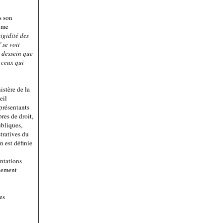
s son
même
rigidité des
 se voit
à dessein que
 ceux qui
istère de la
eil
eprésentants
res de droit,
ubliques,
tratives du
n est définie
entations
alement
es