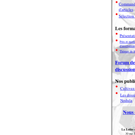
Command
d'articles
Sélection 
Les forma
Présentat
Prix et moda
d'inscription
Thèmes de f
Forum de
discussio
Nos publi
Cultivez-
Les dossi
Nodula
Nous 
La Lettre
30 rue 