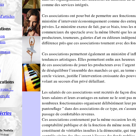
es
comme des services intégrés.
Ces associations ont pour but de permettre aux fonctionn
d'articles
ministère d’intervenir économiquement comme des entrep
privées. Le ministère exerce de fait, par ce biais, tous les 
tions
commerciaux du spectacle avec la même liberté que les art
ion
producteurs, tourneurs, galeries d'art ou éditeurs indépend
lités
différence près que ces associations tournent avec des fon
ormation
Ces associations permettent également au ministère d’infl
tendances artistiques. Elles permettent enfin aux heureux 
de ces associations de jouer les producteurs avec l’argent 
n
de déséquilibrer l’ensemble des marchés ce qui, au terme 
cercle vicieux, justifie l’intervention croissante des pouv
cations
volant au secours d'un privé défaillant.
vous !...
Les salariés de ces associations sont recrutés de façon dis
ers de
leurs salaires et leurs avantages en nature ne le sont pas m
nombreux fonctionnaires organisent délibérément leur pr
pantouflage " dans des associations de ce type, en s’assur
écrire
passage de confortables revenus.
Ces associations contournent par la même occasion les rè
comptabilité publique et de la fonction du même nom. El
constituent de véritables insultes à la démocratie, qui im
 de Nodula
Feydeau
contrôle sévère des élus quant à l'usage des fonds publics.