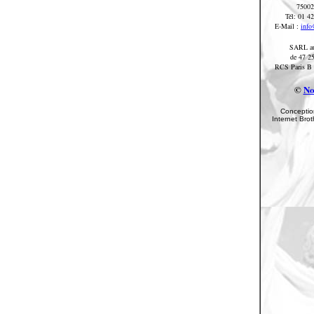
75002
Tél: 01 4
E-Mail :
inf
SARL au
de 47 2
RCS Paris B 
©
No
Conception
Internet Bro