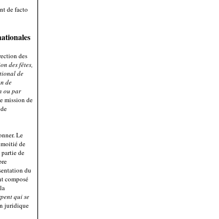
nt de facto
nationales
rection des
on des fêtes,
tional de
on de
n ou par
ne mission de
 de
ionner. Le
 moitié de
 partie de
bre
ésentation du
ant composé
la
pent qui se
n juridique