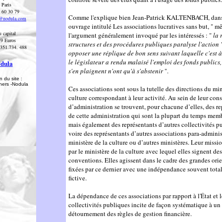
 Paris
2 60 30 79
Comme l'explique bien Jean-Patrick KALTENBACH, dan
o@nodula.com
ouvrage intitulé Les associations lucratives sans but, " 
 capital
l'argument généralement invoqué par les intéressés : "
la 
59 Euros
structures et des procédures publiques paralyse l'action "
351.734. 488
opposer une réplique de bon sens suivant laquelle c'est 
le législateur a rendu malaisé l'emploi des fonds publics,
dula
s'en plaignent n'ont qu'à s'abstenir
".
 du site :
thers -Nodula
Ces associations sont sous la tutelle des directions du min
culture correspondant à leur activité. Au sein de leur cons
d’administration se trouvent, pour chacune d’elles, des r
de cette administration qui sont la plupart du temps memb
mais également des représentants d’autres collectivités p
voire des représentants d’autres associations para-adminis
ministère de la culture ou d’autres ministères. Leur missio
par le ministère de la culture avec lequel elles signent des
conventions. Elles agissent dans le cadre des grandes ori
fixées par ce dernier avec une indépendance souvent tot
fictive.
La dépendance de ces associations par rapport à l'État et l
collectivités publiques incite de façon systématique à un
détournement des règles de gestion financière
.