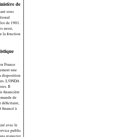
inistère de
ant sous
ational
 loi de 1901.
es aussi,
e la fonction
istique
 en France
alement une
a disposition
eurs. L'ONDA
ies. Il
de financière
 demande de
 déficitaire,
 financé à
gné avec le
ervice public
ans respecter