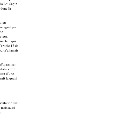
 la Loi Sapin
t donc là
abien
re agréé par
 de
cteur,
irecteur qui
’article 17 de
teur n’a jamais
 d’organiser
statuts doit
 bien d’une
rnit la quasi
mentation sur
s mais aussi
s