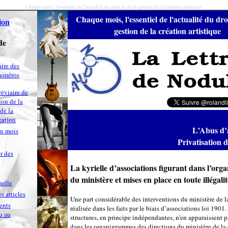
Chaque mois, l'essentiel de l'actualité du droit et de la gestion de la création artistique.
Chaque mois, l'essentiel de l'actualité du droi
ion
gestion de la création artistique
de
ire des
numéros
réviaire de
ion de la
 de la
ation
L’Abus d’
du mois
Privatisation 
r des
La kyrielle d’associations figurant dans l’or
du ministère et mises en place en toute illégalit
nelle
s articles
Une part considérable des interventions du ministère de la
ents
réalisée dans les faits par le biais d’associations loi 1901.
u au
structures, en principe indépendantes, n'en apparaissent 
dans les organigrammes des directions du ministère de la 