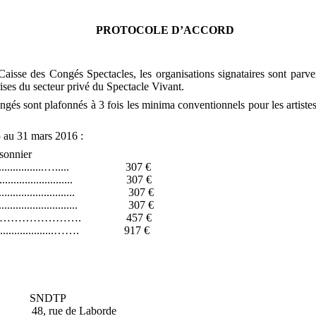
PROTOCOLE D’ACCORD
Caisse des Congés Spectacles, les organisations signataires sont parven
rises du secteur privé du Spectacle Vivant.
gés sont plafonnés à 3 fois les minima conventionnels pour les artistes 
5 au 31 mars 2016 :
nsonnier
.................….....
307 €
........................
307 €
........................
307 €
........................
307 €
.............……………………….
457 €
....................…….
917 €
SNDTP
48, rue de Laborde