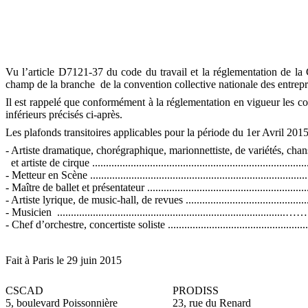
Vu l’article D7121-37 du code du travail et la réglementation de la 
champ de la branche
de la convention collective nationale des entrep
Il est rappelé que conformément à la réglementation en vigueur les con
inférieurs précisés ci-après.
Les plafonds transitoires applicables pour la période du 1er Avril 201
- Artiste dramatique, chorégraphique, marionnettiste, de variétés, cha
et
artiste de cirque .............................................................................
- Metteur en Scène .................................................................................
- Maître de ballet et présentateur .............................................................
- Artiste lyrique, de music-hall, de revues ................................................
- Musicien
......................................................................
- Chef d’orchestre, concertiste soliste ..................................................
Fait à Paris le 29 juin 2015
CSCAD
PRODISS
5, boulevard Poissonnière
23, rue du Renard